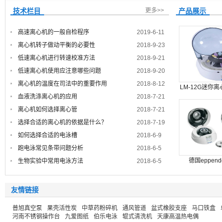
技术栏目
更多>>
产品展示
高速离心机的一般自检程序
2019-6-11
15:41:56
离心机转子做动平衡的必要性
2018-9-23
20:41:29
低速离心机进行转速校准方法
2018-9-21
18:39:38
低速离心机使用应注意哪些问题
2018-9-20
19:8:5
离心机的温度在司法中的重要作用
2018-8-12
LM-12G迷你
18:44:58
血液洗涤离心机的应用
2018-7-21
上离心
15:53:28
离心机如何选择离心管
2018-7-21
14:25:38
选择合适的离心机的依据是什么？
2018-7-19
17:49:32
如何选择合适的电泳槽
2018-6-9
14:21:1
跑电泳常见条带问题分析
2018-6-5
17:45:45
德国eppend
生物实验中常用电泳方法
2018-6-5
17:30:45
MiniSpin
友情链接
普旭真空泵
果壳活性炭
中草药粉碎机
通风管道
盆式橡胶支座
马口铁盒
河南不锈钢操作台
九爱图纸
伯乐电泳
辊式清洗机
天康高温热电偶